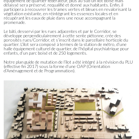
équipement de quartier fédérateur, plus au sud un îlot boisé mais
délaissé sera préservé, requalifié et donné aux habitants. Enfin, il
participera à recouvrer les trames vertes et bleues en revalorisant la
végétation existante, en réintégrant les essences locales et en
récupérant les eaux de pluie dans une noue accompagnant la
promenade.
Le bâti, desservi par les rues adjacentes et par le Corridor, se
développe perpendiculairement à cette sente piétonne, crée des
porosités rues/Corridor, et s’inscrit dans le parcellaire horticole du
quartier. L’îlot sera composé à termes de la station de métro, d’une
halle équipement culturel de quartier, de l’hôpital psychiatrique pour
enfants, d’un parc boisé et de 250 logements.
Notre plan guide de mutation de l’îlot a été intégré à la révision du PLU
(effective fin 2017) sous la forme d’une OAP (Orientation
d’Aménagement et de Programmation).