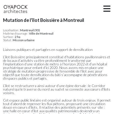
Mutation de l'îlot Boissière à Montreuil
Localisation :
Montreuil (93)
Maîtrise d'ouvrage :
Ville de Montreuil
Surface :
2 ha
Statut :
Mission urbaine
Liaisons publiques et partagées en support de densification
L’îlot Boissière principalement constitué d’habitations pavillonnaires et
de locaux d’activités va être profondément transformé par
l’implantation d’une station de métro à l’horizon 2022 et d’un hôpital
psychiatrique pour enfant d’ici 2020. Nous avons mis en place une
stratégie de mutation progressive de l’ensemble de l’îlot avec pour
objectif que toute densification du bâti s’accompagne de pénétrations
d’espaces publics et partagés.
L’îlot se restructurera ainsi autour d’une épine dorsale : le Corridor
naturel qui le traverse du nord au sud et se connecte aux cœurs d’îlots
voisins.
Cet espace public linéaire est organisé autour de trois enjeux. Il permet
tout d’abord de repenser les flux piétons, proposant une circulation
douce en cœurs d’îlots. Il réactive des potentiels présents sur site :
une halle en cœur d’îlot aux qualités patrimoniales deviendra un