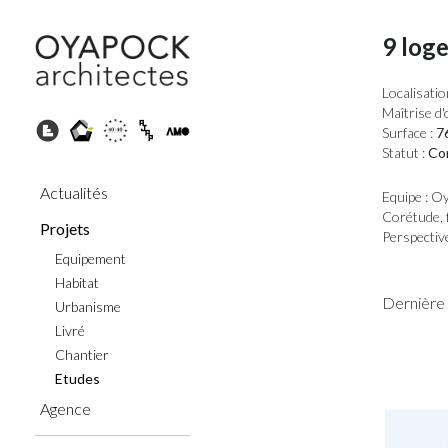
9 loge
Localisatio
Maîtrise d'
Surface :
76
Statut :
Con
Actualités
Equipe : Oy
Corétude, 
Projets
Perspectiv
Equipement
Habitat
Dernière 
Urbanisme
Livré
Chantier
Etudes
Agence