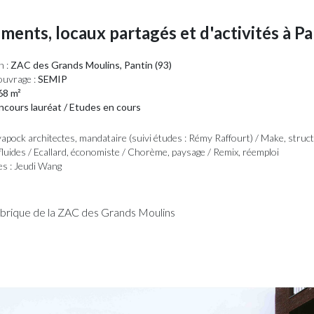
ments, locaux partagés et d'activités à Pa
n :
ZAC des Grands Moulins, Pantin (93)
ouvrage :
SEMIP
8 m²
cours lauréat / Etudes en cours
apock architectes, mandataire (suivi études : Rémy Raffourt) / Make, struct
fluides / Ecallard, économiste / Chorème, paysage / Remix, réemploi
es : Jeudi Wang
brique de la ZAC des Grands Moulins