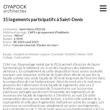
15 logements participatifs à Saint-Denis
Localisation :
Saint-Denis (93210)
Maîtrise d'ouvrage :
CAPS + groupement d'habitants
Surface :
980 m²
Budget :
2,5M €
Enjeux :
RE 2020 seuil 2025
Statut :
Concours lauréat / Etudes en cours
Equipe : Oyapock architectes / Legnus / Coretude / Ecallard / Atelier NDF
Collage : Cadra atelier
Côté rue, l’épannelage induit par le PLUi permet d’inscrire de façon
harmonieuse le bâtiment vis-à-vis des hauteurs des bâtiments
alentours. En complément de cette disposition nous avons souhaité
marquer une séquence verticale de l’opération afin de ne pas lire la
façade comme une seule façade de 30 m de long mais de l’inscrire dans
la composition de rue faubourienne. Ainsi du nord vers le sud nous
pouvons lire l’alternance d’une façade de logements avec ces 2
fenêtres puis une succession de 3 ouvertures sur la coursive
extérieure partagée qui dessert l’ensemble des logements et de
nouveau une façade de logements à 3 fenêtres au sud. De cette
composition découle une double lecture, à la fois celle unitaire de la
copropriété et celle plus fragmentée mettant en scène les usages. Les
coursives ne constituent pas simplement un accès aux logements,
leurs profondeurs de 2,2m de large ainsi qu’un élargissement à 4,5 m