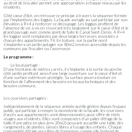
au droit de l’escalier permet une appropriation à chaque niveau par les
résidents.
Côté cœur d’ilot, on retrouve ce principe à travers la séquence formée
par l’implantions des loggias. La façade aveugle au sud participe par son
élévation à R+4 à renforcer ce découpage. Les loggias profitent de
l’absence de vis à vis en s’ouvrant très largement sur le cœur d’ilot et le
grand paysage avec comme point de fuite le Canal Saint-Denis. A R+4
les loggias sont remplacées par deux larges terrasses associées à
chacun des appartements T4. En toiture, sur la partie nord
s’implantera un jardin potager sur 80m2 environ accessible depuis les
communs par l’escalier ou l’ascenseur.
Le programme :
Le local partagé :
D’une trentaine de mètres carrés, il s’implante à la sortie du porche
côté jardin profitant ainsi d’une large ouverture sur le cœur d’ilot et
d’une surface extérieure protégée. Sa surface pourra évoluer en
fonction de l’affinement des besoins en locaux techniques et des
besoins communs.
Les coursives partagées :
Indépendamment de la séquence animée qu’elle génère depuis l’espace
public, qui participe à rompre la monotonie de la façade, les coursives
d’accès aux appartements sont dimensionnées pour offrir de réels
usages aux résidents. Elles sont composées d’un palier d’étage de la
taille d’une pièce en plus (env 20m2) pouvant accueillir une table, des
rangements, de plantes, laissés libres à l’usage des enfants. Chaque
copropriété d’étage sera libre de l’organiser comme elle l’entend de