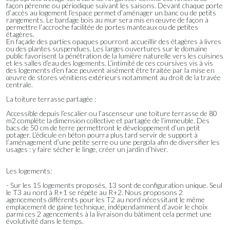
façon pérenne ou périodique suivant les saisons. Devant chaque porte
d’accès au logement l’espace permet d’aménager un banc ou de petits
rangements. Le bardage bois au mur sera mis en œuvre de façon à
permettre l’accroche facilitée de portes manteaux ou de petites
étagères.
En façade des parties opaques pourront accueillir des étagères à livres
ou des plantes suspendues. Les larges ouvertures sur le domaine
public favorisent la pénétration de la lumière naturelle vers les cuisines
et les salles d’eau des logements. L’intimité de ces coursives vis à vis
des logements d’en face peuvent aisément être traitée par la mise en
œuvre de stores vénitiens extérieurs notamment au droit de la travée
centrale.
La toiture terrasse partagée :
Accessible depuis l’escalier ou l’ascenseur une toiture terrasse de 80
m2 complète la dimension collective et partagée de l’immeuble. Des
bacs de 50 cm de terre permettront le développement d’un petit
potager. L’édicule en béton pourra plus tard servir de support à
l’aménagement d’une petite serre ou une pergola afin de diversifier les
usages : y faire sécher le linge, créer un jardin d’hiver.
Les logements:
- Sur les 15 logements proposés, 13 sont de configuration unique. Seul
le T3 au nord à R+1 se répète au R+2. Nous proposons 2
agencements différents pour les T2 au nord nécessitant le même
emplacement de gaine technique, indépendamment d’avoir le choix
parmi ces 2 agencements à la livraison du bâtiment cela permet une
évolutivité dans le temps.