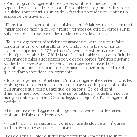
- Pour les grands logements, les pièces sont réparties de façon à
séparer les espaces de jour. Pour l’ensemble des logements, le salon et
la cuisine sont répartis sur les deux façades opposées pour offrir un
espace de vie traversant.
- Dans tous les logements, les cuisines sont éclairées naturellement et
implantées de façon à pouvoir rester fermées ou être ouvertes sur le
salon / salle à manger selon les modes de vies de chacun.
- Tous les logements bénéficient de grandes ouvertures pour faire
pénétrer la lumière naturelle en profondeur dans les logements.
Toujours supérieur à 20%, le taux d'ouverture est bien au-dessus du
ratio réglementaire de 17 % de la surface habitable de façon à offrir de
très grandes baies aux espaces de vie et des portes fenêtres ouvrant
sur les terrasses. Ces baies seront équipées de châssis bois
garantissant ainsi performance thermique et environnementale et
qualité d’ambiance dans les logements.
- Tous les logements bénéficient d’un prolongement extérieur. Tous les
prolongements extérieurs se font en terrasse ou loggia qui offrent de
plus grandes qualités d'usage que les balcons. Celles-ci sont
dimensionnées pour accueillir une petite table sur laquelle on puisse
manger confortablement. Chaque loggia est équipée d’un rangement
extérieur.
- Les terrasses et loggias sont largement ouvertes sur l’extérieur
profitant de l’absence de vis à vis.
- A partir du T3 les séjours ont une surface de plus de 24 m² qui se
porte à 35m² en y associant la cuisine.
- Les cloisons à l’intérieur des logements font 7cm d’épaisseur pour